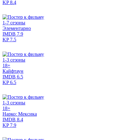
KP
8.4
1-7 сезоны
Элементарно
IMDB
7.9
KP
7.5
1-3 сезоны
18+
Кайфтаун
IMDB
6.5
KP
6.5
1-3 сезоны
18+
Нарко: Мексика
IMDB
8.4
KP
7.9