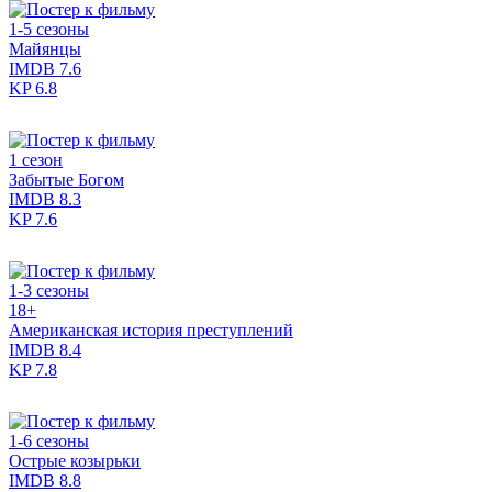
1-5 сезоны
Майянцы
IMDB
7.6
KP
6.8
1 сезон
Забытые Богом
IMDB
8.3
KP
7.6
1-3 сезоны
18+
Американская история преступлений
IMDB
8.4
KP
7.8
1-6 сезоны
Острые козырьки
IMDB
8.8