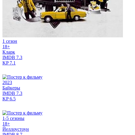
1 сезон
18+
Кларк
IMDB
7.3
KP
7.1
2023
Байкеры
IMDB
7.3
KP
6.5
1-5 сезоны
18+
Йеллоустоун
IMDB
8.7