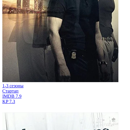
1-3 сезоны
Стартап
IMDB
7.9
KP
7.3