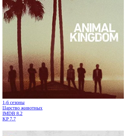
1-6 сезоны
Царство животных
IMDB
8.2
KP
7.7