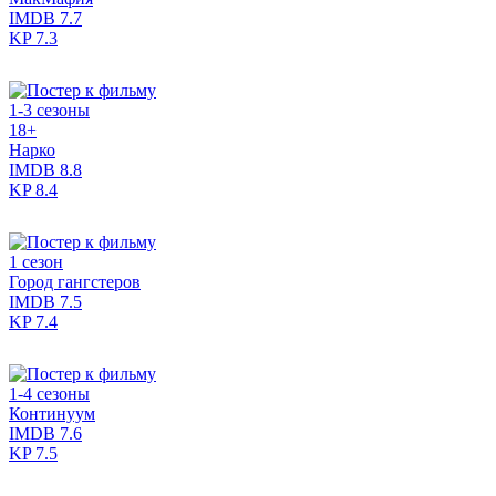
IMDB
7.7
KP
7.3
1-3 сезоны
18+
Нарко
IMDB
8.8
KP
8.4
1 сезон
Город гангстеров
IMDB
7.5
KP
7.4
1-4 сезоны
Континуум
IMDB
7.6
KP
7.5