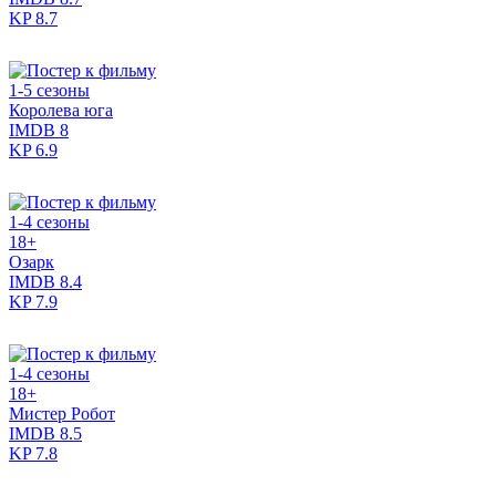
KP
8.7
1-5 сезоны
Королева юга
IMDB
8
KP
6.9
1-4 сезоны
18+
Озарк
IMDB
8.4
KP
7.9
1-4 сезоны
18+
Мистер Робот
IMDB
8.5
KP
7.8