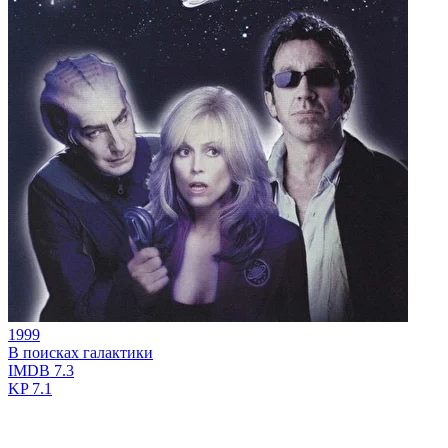
1999
В поисках галактики
IMDB
7.3
KP
7.1