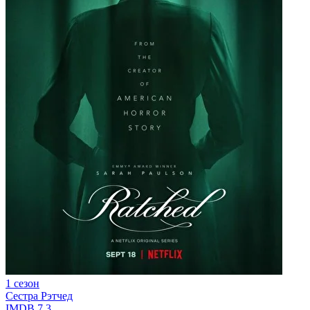
1 сезон
Сестра Рэтчед
IMDB
7.3