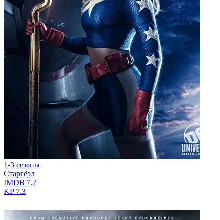
1-3 сезоны
Старгёрл
IMDB
7.2
KP
7.3