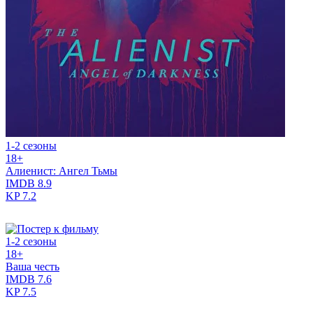
1-2 сезоны
18+
Алиенист: Ангел Тьмы
IMDB
8.9
KP
7.2
1-2 сезоны
18+
Ваша честь
IMDB
7.6
KP
7.5