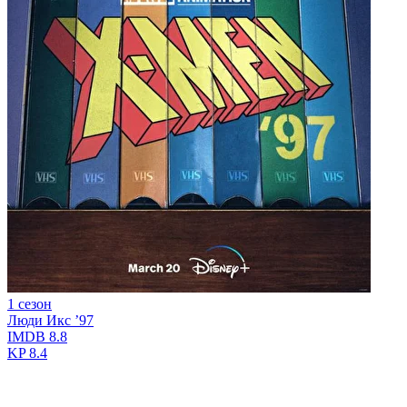
1 сезон
Люди Икс ’97
IMDB
8.8
KP
8.4