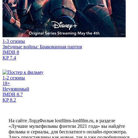
1-3 сезоны
Звёздные войны: Бракованная партия
IMDB
8
KP
7.4
1-2 сезоны
18+
Неуязвимый
IMDB
8.7
KP
8.2
На сайте ЛордФильм lostfilms-lordfilm.ru, в разделе
«Лучшие мультфильмы фэнтези 2021 года» вы найдёте
фильмы и сериалы, для бесплатного онлайн-просмотра.
Здесь представлены как новые, так и уже полюбившиеся