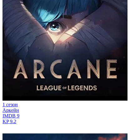
1 сезон
Аркейн
IMDB
9
KP
9.2