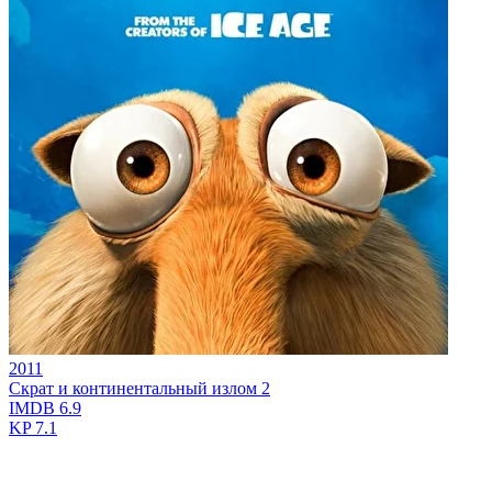
2011
Скрат и континентальный излом 2
IMDB
6.9
KP
7.1