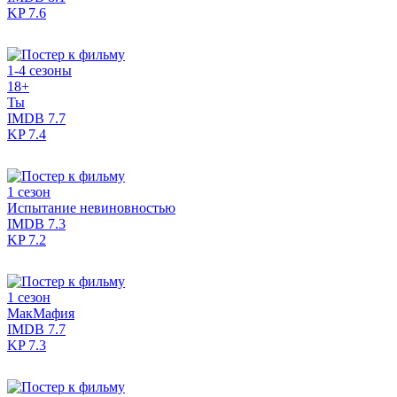
KP
7.6
1-4 сезоны
18+
Ты
IMDB
7.7
KP
7.4
1 сезон
Испытание невиновностью
IMDB
7.3
KP
7.2
1 сезон
МакМафия
IMDB
7.7
KP
7.3