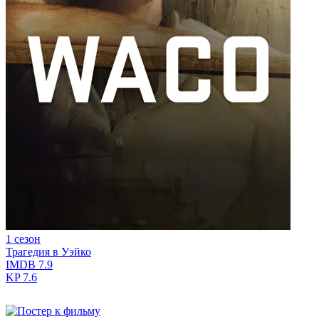
1 сезон
Трагедия в Уэйко
IMDB
7.9
KP
7.6