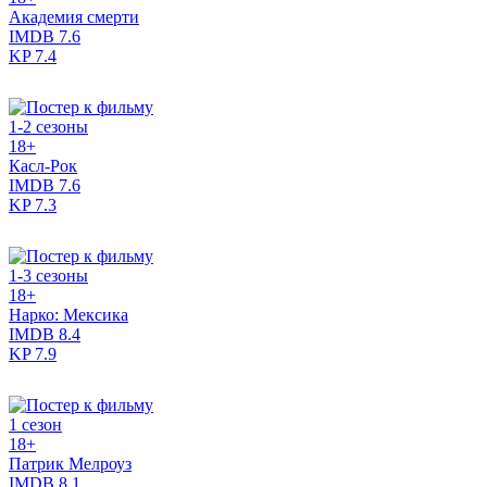
Академия смерти
IMDB
7.6
KP
7.4
1-2 сезоны
18+
Касл-Рок
IMDB
7.6
KP
7.3
1-3 сезоны
18+
Нарко: Мексика
IMDB
8.4
KP
7.9
1 сезон
18+
Патрик Мелроуз
IMDB
8.1