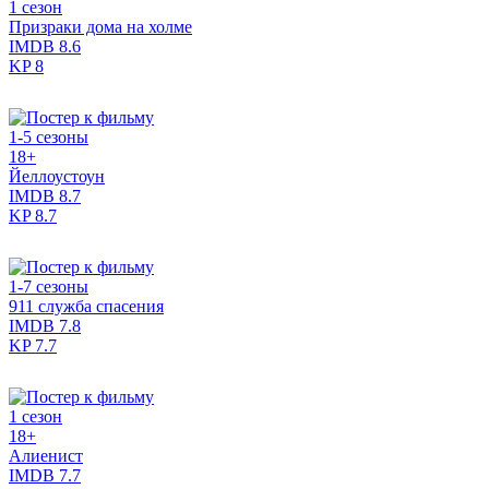
1 сезон
Призраки дома на холме
IMDB
8.6
KP
8
1-5 сезоны
18+
Йеллоустоун
IMDB
8.7
KP
8.7
1-7 сезоны
911 служба спасения
IMDB
7.8
KP
7.7
1 сезон
18+
Алиенист
IMDB
7.7