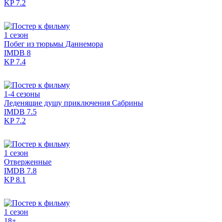
KP
7.2
1 сезон
Побег из тюрьмы Даннемора
IMDB
8
KP
7.4
1-4 сезоны
Леденящие душу приключения Сабрины
IMDB
7.5
KP
7.2
1 сезон
Отверженные
IMDB
7.8
KP
8.1
1 сезон
18+