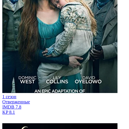
1 сезон
Отверженные
IMDB
7.8
KP
8.1