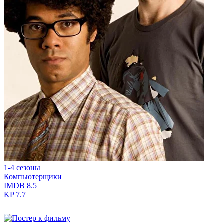
1-4 сезоны
Компьютерщики
IMDB
8.5
KP
7.7