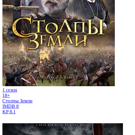
1 сезон
18+
Столпы Земли
IMDB
8
KP
8.1