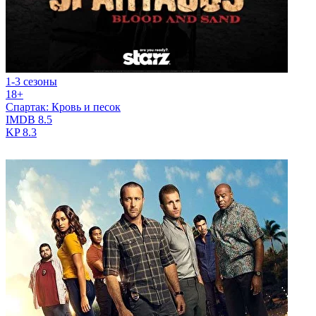
1-3 сезоны
18+
Спартак: Кровь и песок
IMDB
8.5
KP
8.3