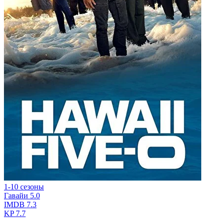
1-10 сезоны
Гавайи 5.0
IMDB
7.3
KP
7.7