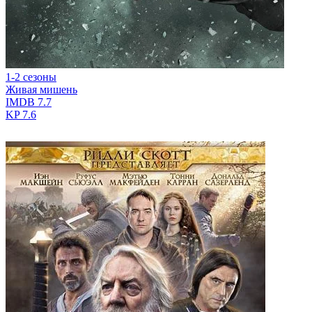
1-2 сезоны
Живая мишень
IMDB
7.7
KP
7.6