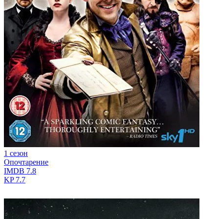
1 сезон
Опочтарение
IMDB
7.8
KP
7.7