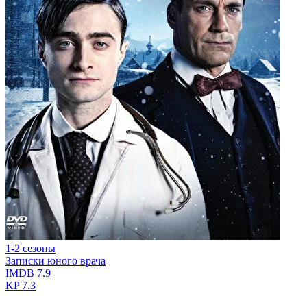
1-2 сезоны
Записки юного врача
IMDB
7.9
KP
7.3