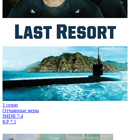
1 сезон
Отчаянные меры
IMDB
7.4
KP
7.1