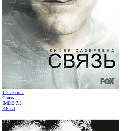
1-2 сезоны
Связь
IMDB
7.3
KP
7.3