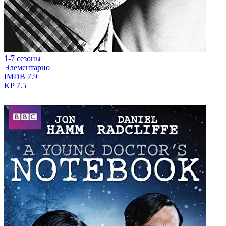
1-7 сезоны
Элементарно
IMDB
7.9
KP
7.5