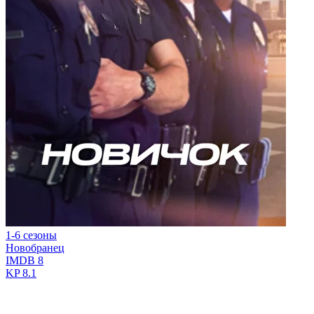
1-6 сезоны
Новобранец
IMDB
8
KP
8.1