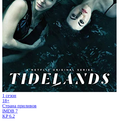
1 сезон
18+
Страна приливов
IMDB
7
KP
6.2