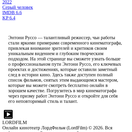
2022
Серый человек
IMDB
6.6
KP
6.4
Энтони Руссо — талантливый режиссер, чьи работы
стали яркими примерами современного кинематографа,
привлекая внимание зрителей и критиков своим
уникальным видением и глубоким творческим
подходом. На этой странице вы сможете узнать больше
о профессиональном пути Энтони Руссо, его ключевых
проектах и достижениях, которые оставили заметный
след в истории кино. Здесь также доступен полный
список фильмов, снятых этим выдающимся мастером,
которые вы можете смотреть бесплатно онлайн в
хорошем качестве. Погрузитесь в мир кинематографа
через призму работ Энтони Руссо и откройте для себя
его неповторимый стиль и талант.
LORDFILM
Онлайн кинотеатр ЛордФильм (LordFilm) ©
2026
. Вся