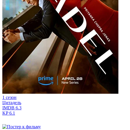
1 сезон
Цитадель
IMDB
6.3
KP
6.1