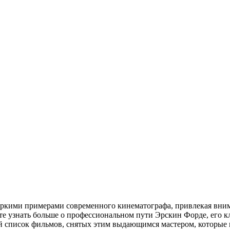
яркими примерами современного кинематографа, привлекая вни
те узнать больше о профессиональном пути Эрскин Форде, его к
й список фильмов, снятых этим выдающимся мастером, которые 