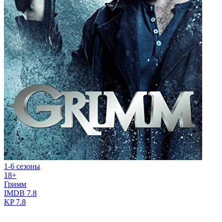
1-6 сезоны
18+
Гримм
IMDB
7.8
KP
7.8