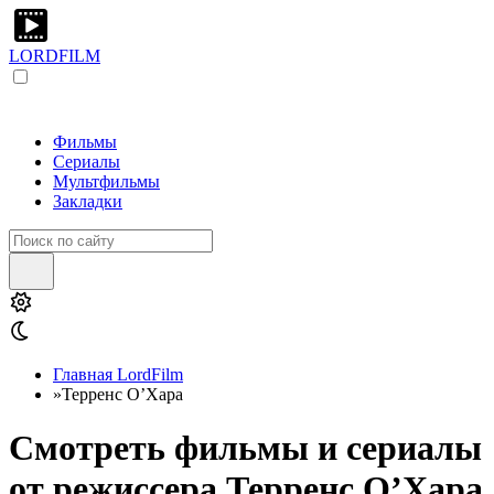
LORDFILM
Фильмы
Сериалы
Мультфильмы
Закладки
Главная LordFilm
»
Терренс О’Хара
Смотреть фильмы и сериалы
от режиссера Терренс О’Хара