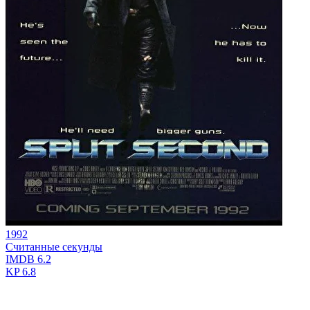
1992
Считанные секунды
IMDB
6.2
KP
6.8