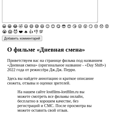
😀
😁
😂
🤣
😃
😄
😅
😆
😉
😊
😋
😎
😍
😘
😜
😝
😏
😒
😞
😡
😭
😱
😈
❤️
🔥
👍
👎
💯
О фильме «Дневная смена»
Приветствуем вас на странице фильма под названием
«Дневная смена» (оригинальное название - «Day Shift»)
2022 года от режиссёра Дж.Дж. Перри.
Здесь вы найдете аннотацию и краткое описание
сюжета, отзывы и оценки зрителей.
На нашем сайте lostfilms-lordfilm.ru вы
можете смотреть все фильмы онлайн,
бесплатно в хорошем качестве, без
регистраций и СМС. После просмотра вы
можете оставить свой отзыв.