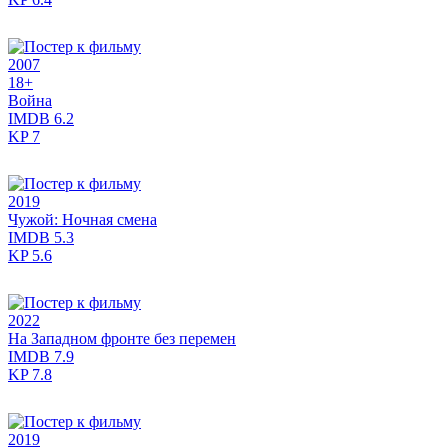
2007
18+
Война
IMDB
6.2
KP
7
2019
Чужой: Ночная смена
IMDB
5.3
KP
5.6
2022
На Западном фронте без перемен
IMDB
7.9
KP
7.8
2019