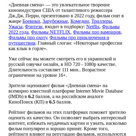
«Дневная смена» — это увлекательное творение
киноиндустрии США от талантливого режиссера
Дж.Дж. Перри, презентовано в 2022 году, фильм снят в
жанре
Боевики
,
Зарубежные
,
Комедии
,
Триллеры
,
Ужасы
,
Фэнтези
, входит в подборку:
Netflix
,
Фильмы
2022 года
,
Фильмы NETFLIX
,
Фильмы про вампиров
,
Фильмы про охоту
,
Фильмы про приключения и
путешествия
. Главный слоган: «Некоторые профессии
как клык в горле».
Уже сейчас вы можете смотреть его в украинской и
русской озвучке онлайн, в HD 720 - 1080p качестве.
Длительность составляет 111 мин.. Возрастное
ограничение на уровне 16+.
Зрители оценивают фильм «Дневная смена» на
всемирно известной платформе Internet Movie Database
(IMDb) в
6.2
баллов, а на российском аналоге
КиноПоиск (КП) в
6.5
баллов.
Рейтинг фильмов на этих платформах поможет зрителю
оценить их качество. Он позволяет выбрать интересный
контент, избежать неудачных картин и узнать, насколько
фильм популярен и хорошо принят. Кроме того,
рейтинги влияют на репутацию фильмов, используются