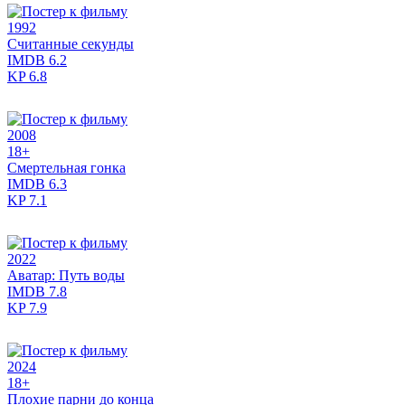
1992
Считанные секунды
IMDB
6.2
KP
6.8
2008
18+
Смертельная гонка
IMDB
6.3
KP
7.1
2022
Аватар: Путь воды
IMDB
7.8
KP
7.9
2024
18+
Плохие парни до конца