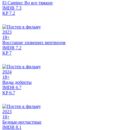
El Camino: Во все тяжкие
IMDB
7.3
KP
7.2
2023
18+
Восстание зловещих мертвецов
IMDB
7.2
KP
7
2024
18+
Виды доброты
IMDB
6.7
KP
6.7
2023
18+
Бедные-несчастные
IMDB
8.1