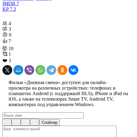
IMDB
7
KP
7.3
💩
4
🤣
3
😠
0
👍
7
🤯
10
🥰
1
❤️
3
Фильм «Дневная смена» доступен для онлайн-
просмотра на различных устройствах: телефонах и
планшетах Android (с поддержкой HLS), iPhone и iPad на
iOS, а также на телевизорах Smart TV, Android TV,
компьютерах под управлением Windows.
Спойлер