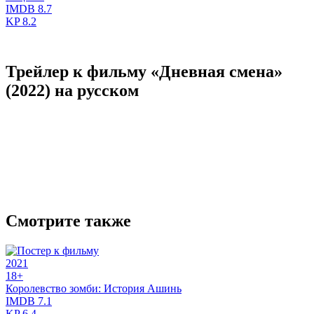
IMDB
8.7
KP
8.2
Трейлер к фильму «Дневная смена»
(2022) на русском
Смотрите также
2021
18+
Королевство зомби: История Ашинь
IMDB
7.1
KP
6.4