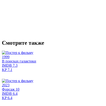
Смотрите также
1999
В поисках галактики
IMDB
7.3
KP
7.1
2023
Форсаж 10
IMDB
6.4
KP
6.4