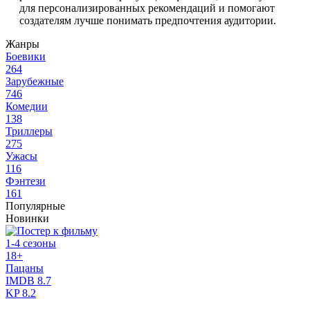
для персонализированных рекомендаций и помогают
создателям лучше понимать предпочтения аудитории.
Жанры
Боевики
264
Зарубежные
746
Комедии
138
Триллеры
275
Ужасы
116
Фэнтези
161
Популярные
Новинки
1-4 сезоны
18+
Пацаны
IMDB
8.7
KP
8.2