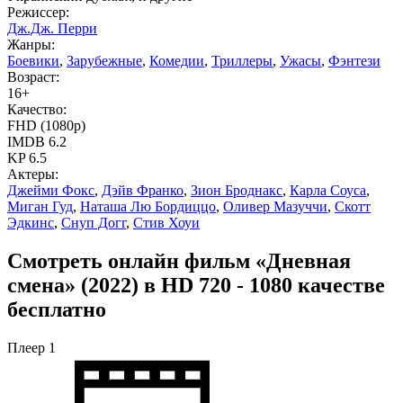
Режиссер:
Дж.Дж. Перри
Жанры:
Боевики
,
Зарубежные
,
Комедии
,
Триллеры
,
Ужасы
,
Фэнтези
Возраст:
16+
Качество:
FHD (1080p)
IMDB
6.2
KP
6.5
Актеры:
Джейми Фокс
,
Дэйв Франко
,
Зион Броднакс
,
Карла Соуса
,
Миган Гуд
,
Наташа Лю Бордиццо
,
Оливер Мазуччи
,
Скотт
Эдкинс
,
Снуп Догг
,
Стив Хоуи
Смотреть онлайн фильм «Дневная
смена» (2022) в HD 720 - 1080 качестве
бесплатно
Плеер 1