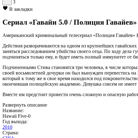
3
В закладки
Сериал «Гавайи 5.0 / Полиция Гавайев»
Американский криминальный телесериал «Полиция Гавайев» Брэ
Действия разворачиваются на одном из крупнейших гавайских 
заняться расследованием убийства своего отца. По ходу дела г
подчиняться только ему, и будет иметь полный иммунитет от б
Подчиненными Стива становятся три человека, в числе которы
своей восьмилетней дочурки он был вынужден перевестись на
который к тому же в свое время находился под покровительств
окончившая полицейскую академию. Девушка совсем не имеет оп
Вместе им предстоит провести очень сложную и опасную работу
Развернуть описание
Название:
Hawaii Five-0
Год выхода:
2010
Страна: