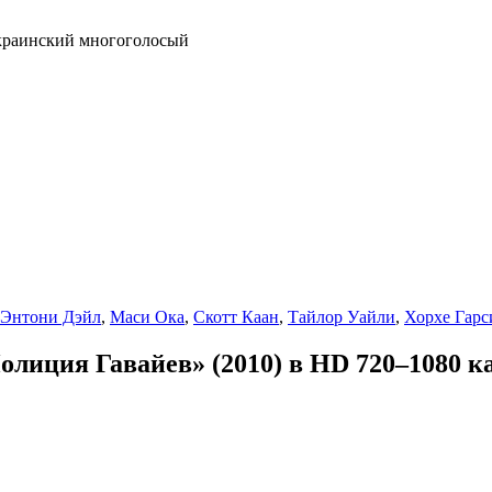
Украинский многоголосый
 Энтони Дэйл
,
Маси Ока
,
Скотт Каан
,
Тайлор Уайли
,
Хорхе Гарс
Полиция Гавайев» (2010) в HD 720–1080 к