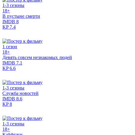
1-3 сезоны
18+
В пустыне смерти
IMDB
8
KP
7.4
1 сезон
18+
Девять совсем незнакомых людей
IMDB
7.1
KP
6.6
1-3 сезоны
Служба новостей
IMDB
8.6
KP
8
1-3 сезоны
18+
Кайфтаун