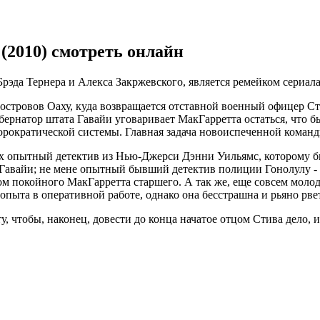
 (2010) смотреть онлайн
да Тернера и Алекса Закржевского, является ремейком сериала 
островов Оаху, куда возвращается отставной военный офицер Ст
убернатор штата Гавайи уговаривает МакГарретта остаться, что б
юрократической системы. Главная задача новоиспеченной команд
х опытный детектив из Нью-Джерси Дэнни Уильямс, которому бы
 Гавайи; не мене опытный бывший детектив полиции Гонолулу -
ом покойного МакГарретта старшего. А так же, еще совсем молод
ыта в оперативной работе, однако она бесстрашна и рьяно рветс
, чтобы, наконец, довести до конца начатое отцом Стива дело,