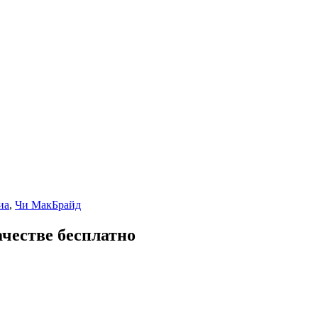
иа
,
Чи МакБрайд
ачестве бесплатно