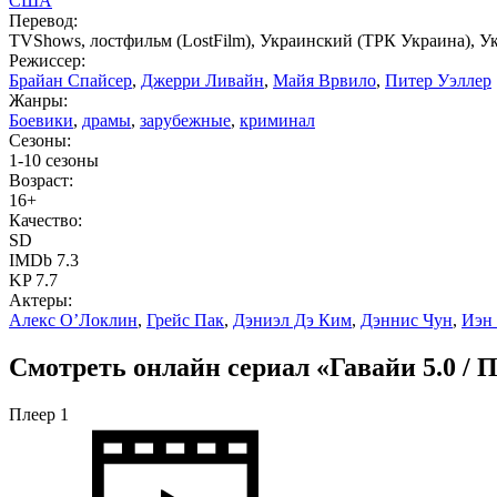
США
Перевод:
TVShows, лостфильм (LostFilm), Украинский (ТРК Украина), 
Режиссер:
Брайан Спайсер
,
Джерри Ливайн
,
Майя Врвило
,
Питер Уэллер
Жанры:
Боевики
,
драмы
,
зарубежные
,
криминал
Сезоны:
1-10 сезоны
Возраст:
16+
Качество:
SD
IMDb 7.3
KP 7.7
Актеры:
Алекс О’Локлин
,
Грейс Пак
,
Дэниэл Дэ Ким
,
Дэннис Чун
,
Иэн
Смотреть онлайн сериал «Гавайи 5.0 / 
Плеер 1