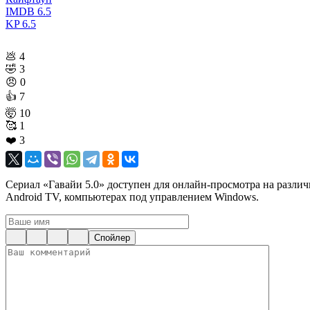
IMDB
6.5
KP
6.5
💩
4
🤣
3
😠
0
👍
7
🤯
10
🥰
1
❤️
3
Сериал «Гавайи 5.0» доступен для онлайн-просмотра на различн
Android TV, компьютерах под управлением Windows.
Спойлер