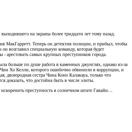
выходившего на экраны более тридцати лет тому назад.
ив МакГарретт. Теперь он детектив полиции, и прибыл, чтобы
ы он возглавил специальную команду, которая будет
ы - арестовать самых крупных преступников города.
ла больше по душе работа в каменных джунглях, однако из-за
 Чин Хо Келли, которого ошибочно обвинили в коррупции, и
ая, двоюродная сестра Чина Коно Калакауа, только что
я доказать, что достойна быть в числе элиты.
 и искоренить преступность в солнечном штате Гавайи…