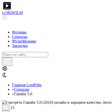
LORDFILM
Фильмы
Сериалы
Мультфильмы
Закладки
Главная LordFilm
»
Сериалы
»
Гавайи 5.0
15