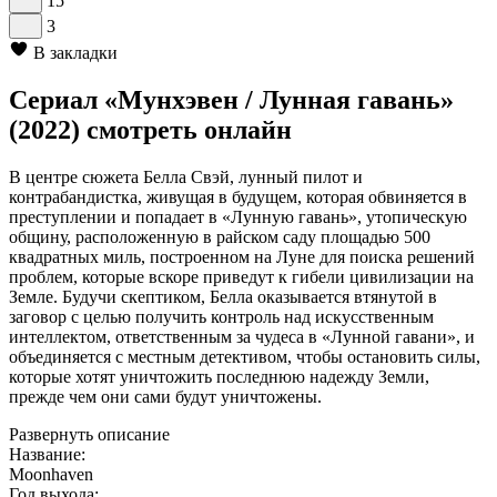
15
3
В закладки
Сериал «Мунхэвен / Лунная гавань»
(2022) смотреть онлайн
В центре сюжета Белла Свэй, лунный пилот и
контрабандистка, живущая в будущем, которая обвиняется в
преступлении и попадает в «Лунную гавань», утопическую
общину, расположенную в райском саду площадью 500
квадратных миль, построенном на Луне для поиска решений
проблем, которые вскоре приведут к гибели цивилизации на
Земле. Будучи скептиком, Белла оказывается втянутой в
заговор с целью получить контроль над искусственным
интеллектом, ответственным за чудеса в «Лунной гавани», и
объединяется с местным детективом, чтобы остановить силы,
которые хотят уничтожить последнюю надежду Земли,
прежде чем они сами будут уничтожены.
Развернуть описание
Название:
Moonhaven
Год выхода: