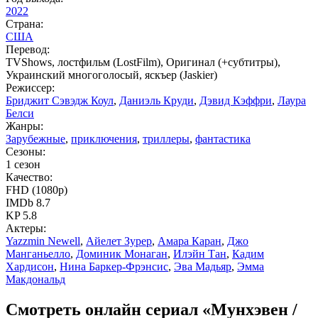
2022
Страна:
США
Перевод:
TVShows, лостфильм (LostFilm), Оригинал (+субтитры),
Украинский многоголосый, яскъер (Jaskier)
Режиссер:
Бриджит Сэвэдж Коул
,
Даниэль Круди
,
Дэвид Кэффри
,
Лаура
Белси
Жанры:
Зарубежные
,
приключения
,
триллеры
,
фантастика
Сезоны:
1 сезон
Качество:
FHD (1080p)
IMDb 8.7
KP 5.8
Актеры:
Yazzmin Newell
,
Айелет Зурер
,
Амара Каран
,
Джо
Манганьелло
,
Доминик Монаган
,
Илэйн Тан
,
Кадим
Хардисон
,
Нина Баркер-Фрэнсис
,
Эва Мадьяр
,
Эмма
Макдональд
Смотреть онлайн сериал «Мунхэвен /