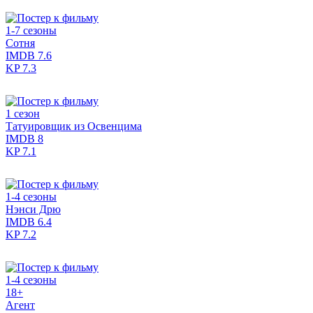
1-7 сезоны
Сотня
IMDB
7.6
KP
7.3
1 сезон
Татуировщик из Освенцима
IMDB
8
KP
7.1
1-4 сезоны
Нэнси Дрю
IMDB
6.4
KP
7.2
1-4 сезоны
18+
Агент