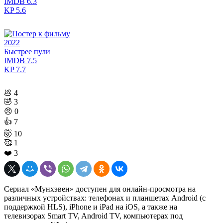
IMDB
6.3
KP
5.6
2022
Быстрее пули
IMDB
7.5
KP
7.7
💩
4
🤣
3
😠
0
👍
7
🤯
10
🥰
1
❤️
3
Сериал «Мунхэвен» доступен для онлайн-просмотра на
различных устройствах: телефонах и планшетах Android (с
поддержкой HLS), iPhone и iPad на iOS, а также на
телевизорах Smart TV, Android TV, компьютерах под