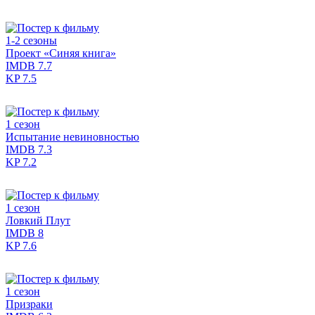
1-2 сезоны
Проект «Синяя книга»
IMDB
7.7
KP
7.5
1 сезон
Испытание невиновностью
IMDB
7.3
KP
7.2
1 сезон
Ловкий Плут
IMDB
8
KP
7.6
1 сезон
Призраки