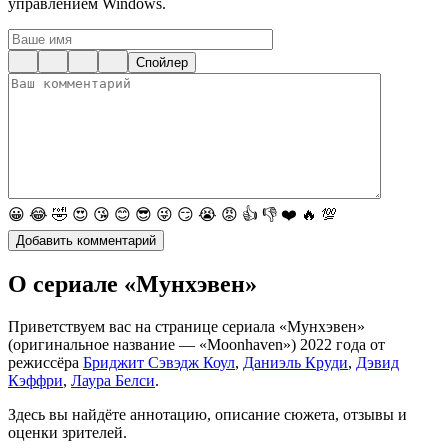
управлением Windows.
Спойлер
😀
😂
🤣
😍
😘
😊
😎
😜
😏
😭
😡
👍
👎
❤️
🔥
💯
О сериале «Мунхэвен»
Приветствуем вас на странице сериала «Мунхэвен»
(оригинальное название — «Moonhaven») 2022 года от
режиссёра
Бриджит Сэвэдж Коул
,
Даниэль Круди
,
Дэвид
Кэффри
,
Лаура Белси
.
Здесь вы найдёте аннотацию, описание сюжета, отзывы и
оценки зрителей.