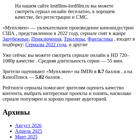
На нашем сайте lostfilms-lordfilm.ru вы можете
смотреть сериал онлайн бесплатно, в хорошем
качестве, без регистрации и СМС.
«Мунхэвен» — увлекательное произведение киноиндустрии
США , представленное в 2022 году, сериале снят в жанре
Зарубежные
,
Приключения
,
Триллеры
,
Фантастика
, входит в
подборку:
Сериалы 2022 года
, и другие
Уже сейчас вы можете смотреть сериале онлайн в HD 720–
1080p качестве . Средняя длительность серии — 55 мин.
Зрители оценивают «Мунхэвен» на IMDb в
8.7
баллов , а на
КиноПоиск —
5.82
баллов .
Рейтинги сериалы помогают зрителям оценить качество
контента, выбрать интересные проекты и понять, насколько
сериале популярен и хорошо принят аудиторией.
Архивы
Август 2026
Апрель 2025
Март 2025