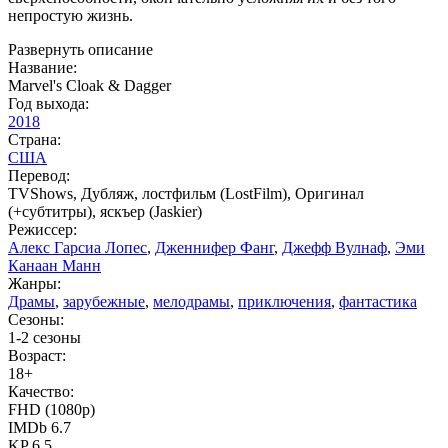
непростую жизнь.
Развернуть описание
Название:
Marvel's Cloak & Dagger
Год выхода:
2018
Страна:
США
Перевод:
TVShows, Дубляж, лостфильм (LostFilm), Оригинал
(+субтитры), яскъер (Jaskier)
Режиссер:
Алекс Гарсиа Лопес
,
Дженнифер Фанг
,
Джефф Вулнаф
,
Эми
Канаан Манн
Жанры:
Драмы
,
зарубежные
,
мелодрамы
,
приключения
,
фантастика
Сезоны:
1-2 сезоны
Возраст:
18+
Качество:
FHD (1080p)
IMDb 6.7
KP 6.5