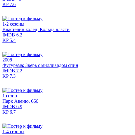
KP
7.6
1-2 сезоны
Властелин колец: Кольца власти
IMDB
6.2
KP
5.4
2008
Футурама: Зверь с миллиардом спин
IMDB
7.2
KP
7.3
1 сезон
Парк Авеню, 666
IMDB
6.9
KP
6.7
1-4 сезоны