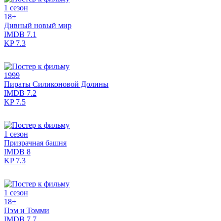
1 сезон
18+
Дивный новый мир
IMDB
7.1
KP
7.3
1999
Пираты Силиконовой Долины
IMDB
7.2
KP
7.5
1 сезон
Призрачная башня
IMDB
8
KP
7.3
1 сезон
18+
Пэм и Томми
IMDB
7.7