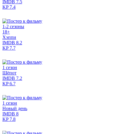
IMDB
7.5
KP
7.4
1-2 сезоны
18+
Хэппи
IMDB
8.2
KP
7.7
1 сезон
Шёпот
IMDB
7.2
KP
6.7
1 сезон
Новый день
IMDB
8
KP
7.8