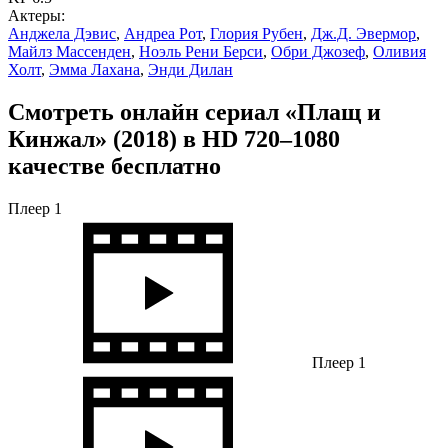
Актеры:
Анджела Дэвис
,
Андреа Рот
,
Глория Рубен
,
Дж.Д. Эвермор
,
Майлз Массенден
,
Ноэль Рени Берси
,
Обри Джозеф
,
Оливия
Холт
,
Эмма Лахана
,
Энди Дилан
Смотреть онлайн сериал «Плащ и
Кинжал» (2018) в HD 720–1080
качестве бесплатно
Плеер 1
Плеер 1