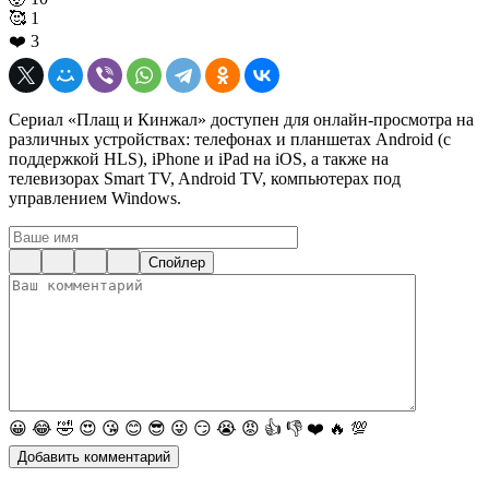
🥰
1
❤️
3
Сериал «Плащ и Кинжал» доступен для онлайн-просмотра на
различных устройствах: телефонах и планшетах Android (с
поддержкой HLS), iPhone и iPad на iOS, а также на
телевизорах Smart TV, Android TV, компьютерах под
управлением Windows.
Спойлер
😀
😂
🤣
😍
😘
😊
😎
😜
😏
😭
😡
👍
👎
❤️
🔥
💯