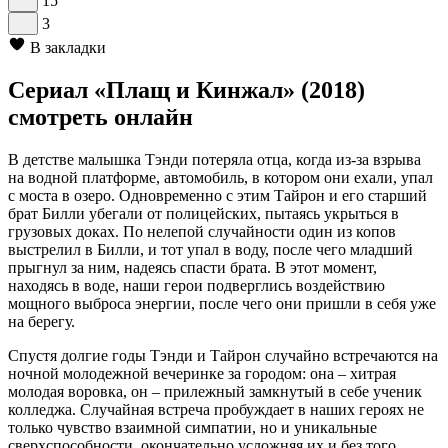
15
3
В закладки
Сериал «Плащ и Кинжал» (2018)
смотреть онлайн
В детстве малышка Тэнди потеряла отца, когда из-за взрыва
на водной платформе, автомобиль, в котором они ехали, упал
с моста в озеро. Одновременно с этим Тайрон и его старший
брат Билли убегали от полицейских, пытаясь укрыться в
грузовых доках. По нелепой случайности один из копов
выстрелил в Билли, и тот упал в воду, после чего младший
прыгнул за ним, надеясь спасти брата. В этот момент,
находясь в воде, наши герои подверглись воздействию
мощного выброса энергии, после чего они пришли в себя уже
на берегу.
Спустя долгие годы Тэнди и Тайрон случайно встречаются на
ночной молодежной вечеринке за городом: она – хитрая
молодая воровка, он – прилежный замкнутый в себе ученик
колледжа. Случайная встреча пробуждает в наших героях не
только чувство взаимной симпатии, но и уникальные
сверхспособности, окончательно усложняя их и без того