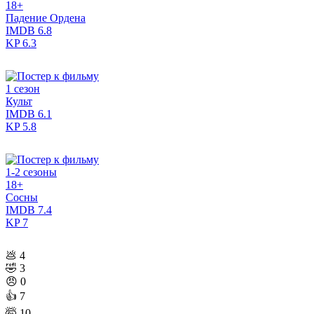
18+
Падение Ордена
IMDB
6.8
KP
6.3
1 сезон
Культ
IMDB
6.1
KP
5.8
1-2 сезоны
18+
Сосны
IMDB
7.4
KP
7
💩
4
🤣
3
😠
0
👍
7
🤯
10