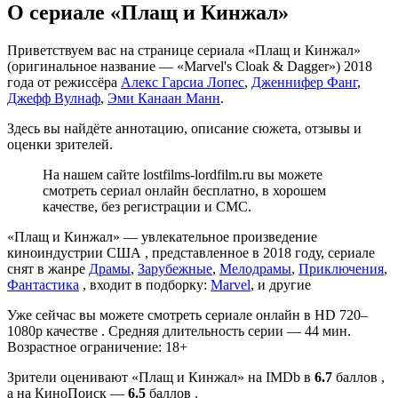
О сериале «Плащ и Кинжал»
Приветствуем вас на странице сериала «Плащ и Кинжал»
(оригинальное название — «Marvel's Cloak & Dagger») 2018
года от режиссёра
Алекс Гарсиа Лопес
,
Дженнифер Фанг
,
Джефф Вулнаф
,
Эми Канаан Манн
.
Здесь вы найдёте аннотацию, описание сюжета, отзывы и
оценки зрителей.
На нашем сайте lostfilms-lordfilm.ru вы можете
смотреть сериал онлайн бесплатно, в хорошем
качестве, без регистрации и СМС.
«Плащ и Кинжал» — увлекательное произведение
киноиндустрии США , представленное в 2018 году, сериале
снят в жанре
Драмы
,
Зарубежные
,
Мелодрамы
,
Приключения
,
Фантастика
, входит в подборку:
Marvel
, и другие
Уже сейчас вы можете смотреть сериале онлайн в HD 720–
1080p качестве . Средняя длительность серии — 44 мин.
Возрастное ограничение: 18+
Зрители оценивают «Плащ и Кинжал» на IMDb в
6.7
баллов ,
а на КиноПоиск —
6.5
баллов .