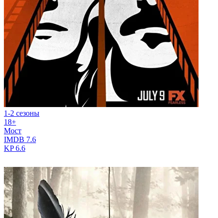
1-2 сезоны
18+
Мост
IMDB
7.6
KP
6.6