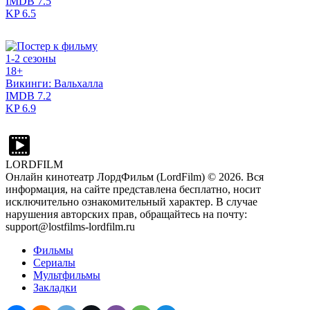
IMDB
7.5
KP
6.5
1-2 сезоны
18+
Викинги: Вальхалла
IMDB
7.2
KP
6.9
LORDFILM
Онлайн кинотеатр ЛордФильм (LordFilm) ©
2026
. Вся
информация, на сайте представлена бесплатно, носит
исключительно ознакомительный характер. В случае
нарушения авторских прав, обращайтесь на почту:
support@lostfilms-lordfilm.ru
Фильмы
Сериалы
Мультфильмы
Закладки