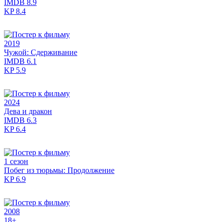
IMDB
8.9
KP
8.4
2019
Чужой: Сдерживание
IMDB
6.1
KP
5.9
2024
Дева и дракон
IMDB
6.3
KP
6.4
1 сезон
Побег из тюрьмы: Продолжение
KP
6.9
2008
18+