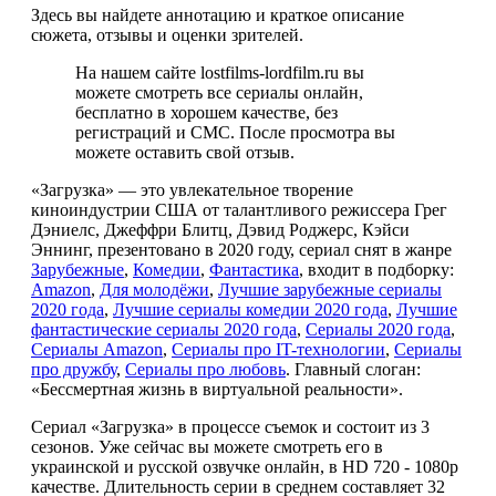
Здесь вы найдете аннотацию и краткое описание
сюжета, отзывы и оценки зрителей.
На нашем сайте lostfilms-lordfilm.ru вы
можете смотреть все сериалы онлайн,
бесплатно в хорошем качестве, без
регистраций и СМС. После просмотра вы
можете оставить свой отзыв.
«Загрузка» — это увлекательное творение
киноиндустрии США от талантливого режиссера Грег
Дэниелс, Джеффри Блитц, Дэвид Роджерс, Кэйси
Эннинг, презентовано в 2020 году, сериал снят в жанре
Зарубежные
,
Комедии
,
Фантастика
, входит в подборку:
Amazon
,
Для молодёжи
,
Лучшие зарубежные сериалы
2020 года
,
Лучшие сериалы комедии 2020 года
,
Лучшие
фантастические сериалы 2020 года
,
Сериалы 2020 года
,
Сериалы Amazon
,
Сериалы про IT-технологии
,
Сериалы
про дружбу
,
Сериалы про любовь
. Главный слоган:
«Бессмертная жизнь в виртуальной реальности».
Сериал «Загрузка» в процессе съемок и состоит из 3
сезонов. Уже сейчас вы можете смотреть его в
украинской и русской озвучке онлайн, в HD 720 - 1080p
качестве. Длительность серии в среднем составляет 32