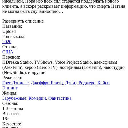
идеальной, Нора изо всех сил старается поддержать нового
клиента, а вскоре раскрывает информацию, что смерть Натана
не могла быть случайностью…
Развернуть описание
Название:
Upload
Год выхода:
2020
Страна:
США
Перевод:
HDrezka Studio, TVShows, Voice Project Studio, алексфильм
(AlexFilm), кероб (KerobTV), лостфильм (LostFilm), ньюстудио
(NewStudio), и другие
Режиссер:
Грег Дэниелс
,
Джеффри Блитц
,
Дэвид Роджерс
,
Кэйси
Эннинг
Жанры:
Зарубежные
,
Комедии
,
Фантастика
Сезоны:
1-3 сезоны
Возраст:
16+
Качество: