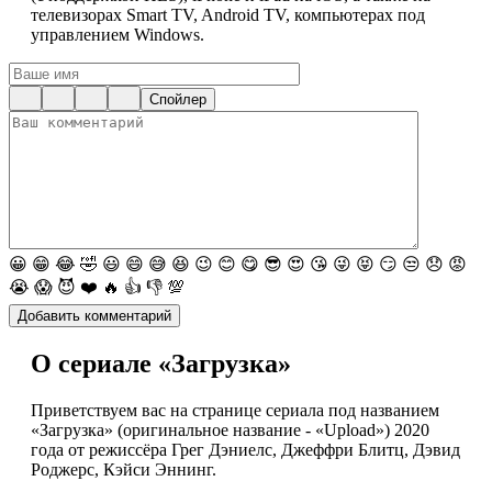
телевизорах Smart TV, Android TV, компьютерах под
управлением Windows.
Спойлер
😀
😁
😂
🤣
😃
😄
😅
😆
😉
😊
😋
😎
😍
😘
😜
😝
😏
😒
😞
😡
😭
😱
😈
❤️
🔥
👍
👎
💯
О сериале «Загрузка»
Приветствуем вас на странице сериала под названием
«Загрузка» (оригинальное название - «Upload») 2020
года от режиссёра Грег Дэниелс, Джеффри Блитц, Дэвид
Роджерс, Кэйси Эннинг.