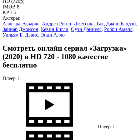
HD (720p)
IMDB
8
KP
7.5
Актеры:
Аллегра Эдвардс
,
Андреа Розен
,
Джессика Так
,
Джош Бандэй
,
Зайнаб Джонсон
,
Кевин Бигли
,
Оуэн Дэниелс
,
Робби Амелл
,
Уильям Б. Дэвис
,
Энди Алло
Смотреть онлайн сериал «Загрузка»
(2020) в HD 720 - 1080 качестве
бесплатно
Плеер 1
Плеер 1