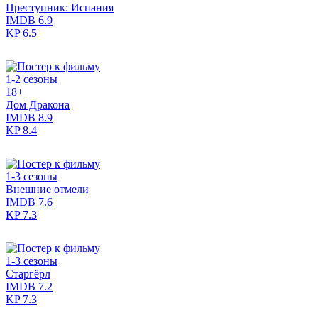
Преступник: Испания
IMDB
6.9
KP
6.5
1-2 сезоны
18+
Дом Дракона
IMDB
8.9
KP
8.4
1-3 сезоны
Внешние отмели
IMDB
7.6
KP
7.3
1-3 сезоны
Старгёрл
IMDB
7.2
KP
7.3