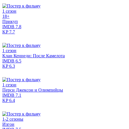
1 сезон
18+
Прикуп
IMDB
7.8
KP
7.7
1 сезон
Клан Кеннеди: После Камелота
IMDB
6.5
KP
6.3
1 сезон
Перси Джексон и Олимпийцы
IMDB
7.1
KP
6.4
1-2 сезоны
Изгои