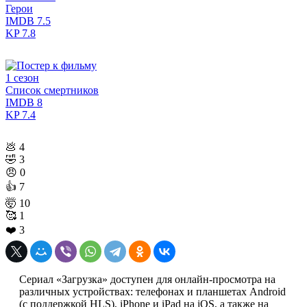
Герои
IMDB
7.5
KP
7.8
1 сезон
Список смертников
IMDB
8
KP
7.4
💩
4
🤣
3
😠
0
👍
7
🤯
10
🥰
1
❤️
3
Сериал «Загрузка» доступен для онлайн-просмотра на
различных устройствах: телефонах и планшетах Android
(с поддержкой HLS), iPhone и iPad на iOS, а также на