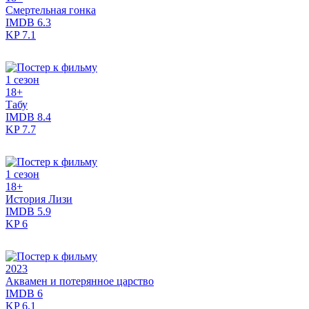
Смертельная гонка
IMDB
6.3
KP
7.1
1 сезон
18+
Табу
IMDB
8.4
KP
7.7
1 сезон
18+
История Лизи
IMDB
5.9
KP
6
2023
Аквамен и потерянное царство
IMDB
6
KP
6.1