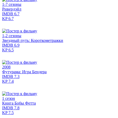
1-7 сезоны
Ривердэйл
IMDB
6.7
KP
6.7
1-2 сезоны
Звездный путь: Короткометражки
IMDB
6.9
KP
6.5
2008
Футурама: Игра Бендера
IMDB
7.3
KP
7.4
1 сезон
Книга Бобы Фетта
IMDB
7.8
KP
7.5