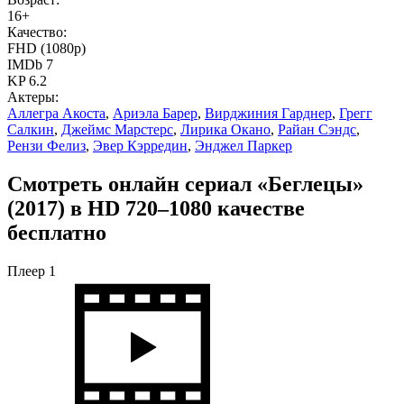
16+
Качество:
FHD (1080p)
IMDb 7
KP 6.2
Актеры:
Аллегра Акоста
,
Ариэла Барер
,
Вирджиния Гарднер
,
Грегг
Салкин
,
Джеймс Марстерс
,
Лирика Окано
,
Райан Сэндс
,
Рензи Фелиз
,
Эвер Кэрредин
,
Энджел Паркер
Смотреть онлайн сериал «Беглецы»
(2017) в HD 720–1080 качестве
бесплатно
Плеер 1