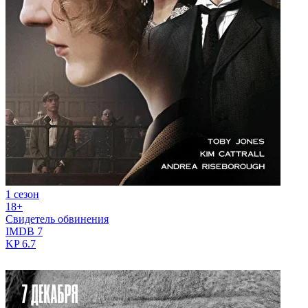
1 сезон
18+
Свидетель обвинения
IMDB
7
KP
6.7