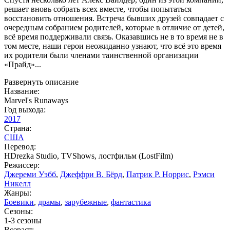
решает вновь собрать всех вместе, чтобы попытаться
восстановить отношения. Встреча бывших друзей совпадает с
очередным собранием родителей, которые в отличие от детей,
всё время поддерживали связь. Оказавшись не в то время не в
том месте, наши герои неожиданно узнают, что всё это время
их родители были членами таинственной организации
«Прайд»...
Развернуть описание
Название:
Marvel's Runaways
Год выхода:
2017
Страна:
США
Перевод:
HDrezka Studio, TVShows, лостфильм (LostFilm)
Режиссер:
Джереми Уэбб
,
Джеффри В. Бёрд
,
Патрик Р. Норрис
,
Рэмси
Никелл
Жанры:
Боевики
,
драмы
,
зарубежные
,
фантастика
Сезоны:
1-3 сезоны
Возраст: