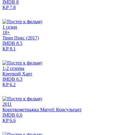
IMDB
8
KP
7.8
1 сезон
18+
Твин Пикс (2017)
IMDB
8.5
KP
8.1
1-2 сезоны
Крепкий Харт
IMDB
6.3
KP
6.2
2011
Короткометражка Marvel: Консультант
IMDB
6.6
KP
6.6