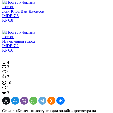
1 сезон
Жан-Клод Ван Джонсон
IMDB
7.6
KP
6.8
1 сезон
Изумрудный город
IMDB
7.2
KP
6.6
💩
4
🤣
3
😠
0
👍
7
🤯
10
🥰
1
❤️
3
Сериал «Беглецы» доступен для онлайн-просмотра на