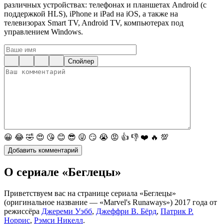
различных устройствах: телефонах и планшетах Android (с
поддержкой HLS), iPhone и iPad на iOS, а также на
телевизорах Smart TV, Android TV, компьютерах под
управлением Windows.
Спойлер
😀
😂
🤣
😍
😘
😊
😎
😜
😏
😭
😡
👍
👎
❤️
🔥
💯
О сериале «Беглецы»
Приветствуем вас на странице сериала «Беглецы»
(оригинальное название — «Marvel's Runaways») 2017 года от
режиссёра
Джереми Уэбб
,
Джеффри В. Бёрд
,
Патрик Р.
Норрис
,
Рэмси Никелл
.