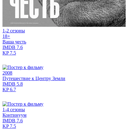
1-2 сезоны
18+
Ваша честь
IMDB
7.6
KP
7.5
2008
Путешествие к Центру Земли
IMDB
5.8
KP
6.7
1-4 сезоны
Континуум
IMDB
7.6
KP
7.5