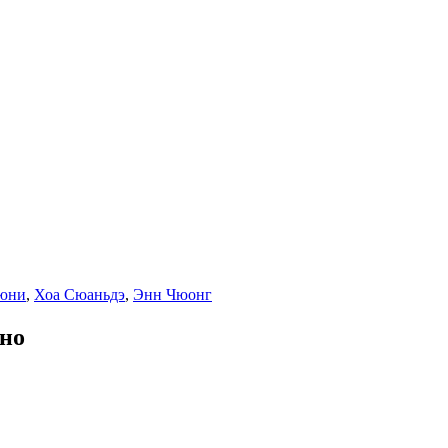
Тюни
,
Хоа Сюаньдэ
,
Энн Чюонг
тно