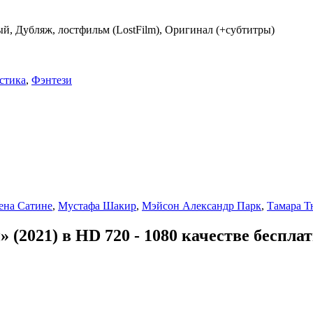
ый, Дубляж, лостфильм (LostFilm), Оригинал (+субтитры)
стика
,
Фэнтези
ена Сатине
,
Мустафа Шакир
,
Мэйсон Александр Парк
,
Тамара 
(2021) в HD 720 - 1080 качестве беспла