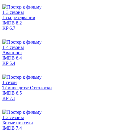
1-3 сезоны
Псы резервации
IMDB
8.2
KP
6.7
1-4 сезоны
Аванпост
IMDB
6.4
KP
5.4
1 сезон
Тёмное дитя: Отголоски
IMDB
6.5
KP
7.1
1-2 сезоны
Битые пиксели
IMDB
7.4