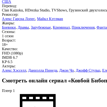
США
Перевод:
Clan Kaizoku, HDrezka Studio, TVShows, Грузинский двухголос
Режиссер:
Алекс Гарсиа Лопес
,
Майкл Кэтлман
Жанры:
Боевики
,
Драмы
,
Зарубежные
,
Криминал
,
Приключения
,
Фанта
Сезоны:
1 сезон
Возраст:
18+
Качество:
FHD (1080p)
IMDB
6.7
KP
6.5
Актеры:
Алекс Хэсселл
,
Даниэлла Пинеда
,
Джон Чо
,
Джофф Стульц
,
Ел
Смотреть онлайн сериал «Ковбой Бибоп» 
Плеер 1