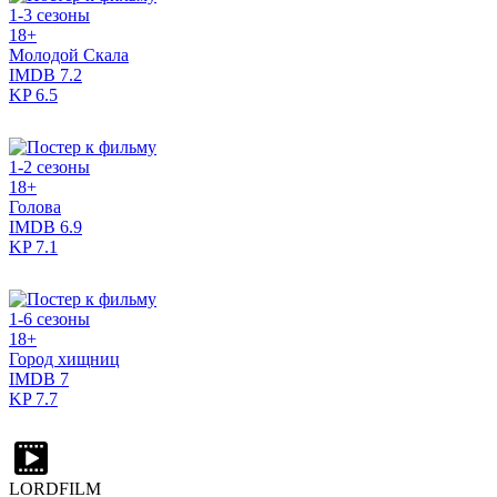
1-3 сезоны
18+
Молодой Скала
IMDB
7.2
KP
6.5
1-2 сезоны
18+
Голова
IMDB
6.9
KP
7.1
1-6 сезоны
18+
Город хищниц
IMDB
7
KP
7.7
LORDFILM