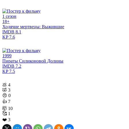
1 сезон
18+
Ходячие мертвецы: Выжившие
IMDB
8.1
KP
7.6
1999
Пираты Силиконовой Долины
IMDB
7.2
KP
7.5
💩
4
🤣
3
😠
0
👍
7
🤯
10
🥰
1
❤️
3