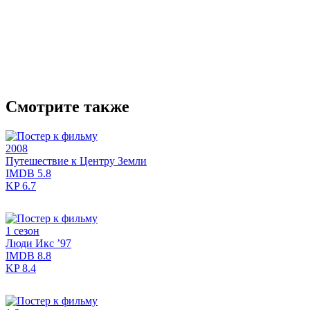
Смотрите также
2008
Путешествие к Центру Земли
IMDB
5.8
KP
6.7
1 сезон
Люди Икс ’97
IMDB
8.8
KP
8.4