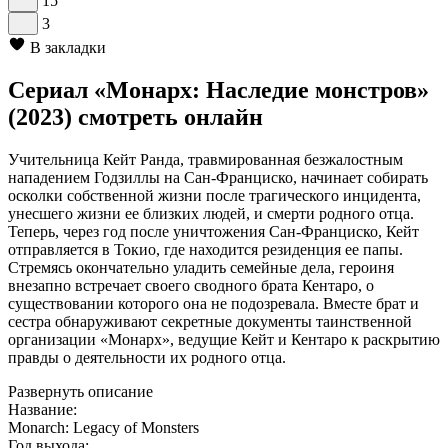
15
3
В закладки
Сериал «Монарх: Наследие монстров»
(2023) смотреть онлайн
Учительница Кейт Ранда, травмированная безжалостным
нападением Годзиллы на Сан-Франциско, начинает собирать
осколки собственной жизни после трагического инцидента,
унесшего жизни ее близких людей, и смерти родного отца.
Теперь, через год после уничтожения Сан-Франциско, Кейт
отправляется в Токио, где находится резиденция ее папы.
Стремясь окончательно уладить семейные дела, героиня
внезапно встречает своего сводного брата Кентаро, о
существовании которого она не подозревала. Вместе брат и
сестра обнаруживают секретные документы таинственной
организации «Монарх», ведущие Кейт и Кентаро к раскрытию
правды о деятельности их родного отца.
Развернуть описание
Название:
Monarch: Legacy of Monsters
Год выхода: