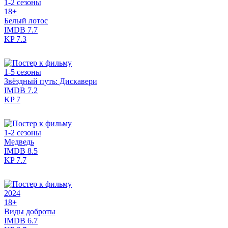
1-2 сезоны
18+
Белый лотос
IMDB
7.7
KP
7.3
1-5 сезоны
Звёздный путь: Дискавери
IMDB
7.2
KP
7
1-2 сезоны
Медведь
IMDB
8.5
KP
7.7
2024
18+
Виды доброты
IMDB
6.7