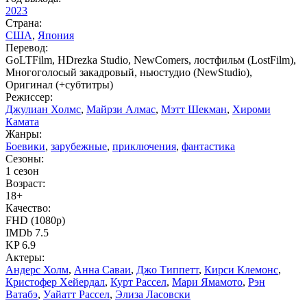
2023
Страна:
США
,
Япония
Перевод:
GoLTFilm, HDrezka Studio, NewComers, лостфильм (LostFilm),
Многоголосый закадровый, ньюстудио (NewStudio),
Оригинал (+субтитры)
Режиссер:
Джулиан Холмс
,
Майрзи Алмас
,
Мэтт Шекман
,
Хироми
Камата
Жанры:
Боевики
,
зарубежные
,
приключения
,
фантастика
Сезоны:
1 сезон
Возраст:
18+
Качество:
FHD (1080p)
IMDb 7.5
KP 6.9
Актеры:
Андерс Холм
,
Анна Саваи
,
Джо Типпетт
,
Кирси Клемонс
,
Кристофер Хейердал
,
Курт Рассел
,
Мари Ямамото
,
Рэн
Ватабэ
,
Уайатт Рассел
,
Элиза Ласовски