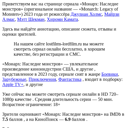
Приветствуем вас на странице сериала «Монарх: Наследие
монстров» (оригинальное название — «Monarch: Legacy of
Monsters») 2023 года от режиссёра
Джулиан Холмс
,
Майрзи
Алмас
,
Мэтт Шекман
,
Хироми Камата
.
Здесь вы найдёте аннотацию, описание сюжета, отзывы и
оценки зрителей.
На нашем сайте lostfilms-lordfilm.ru вы можете
смотреть сериал онлайн бесплатно, в хорошем
качестве, без регистрации и СМС.
«Монарх: Наследие монстров» — увлекательное
произведение киноиндустрии США, и другие ,
представленное в 2023 году, сериале снят в жанре
Боевики
,
Зарубежные
,
Приключения
,
Фантастика
, входит в подборку:
Apple TV+
, и другие
Уже сейчас вы можете смотреть сериале онлайн в HD 720–
1080p качестве . Средняя длительность серии — 50 мин.
Возрастное ограничение: 18+
Зрители оценивают «Монарх: Наследие монстров» на IMDb в
7.5
баллов , а на КиноПоиск —
6.9
баллов .