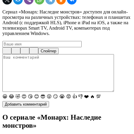
Сериал «Монарх: Наследие монстров» доступен для онлайн-
просмотра на различных устройствах: телефонах и планшетах
Android (с поддержкой HLS), iPhone и iPad на iOS, а также на
телевизорах Smart TV, Android TV, компьютерах под
управлением Windows.
Спойлер
😀
😂
🤣
😍
😘
😊
😎
😜
😏
😭
😡
👍
👎
❤️
🔥
💯
О сериале «Монарх: Наследие
монстров»