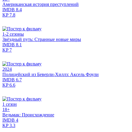
Американская история преступлений
IMDB
8.4
KP
7.8
1-2 сезоны
Звёздный путь: Странные новые миры
IMDB
8.1
KP
7
2024
Полицейский из Беверли-Хиллз: Аксель Фоули
IMDB
6.7
KP
6.6
1 сезон
18+
Ведьмак: Происхождение
IMDB
4
KP
3.3