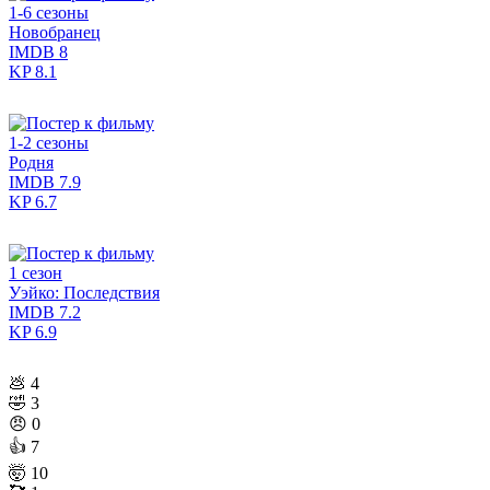
1-6 сезоны
Новобранец
IMDB
8
KP
8.1
1-2 сезоны
Родня
IMDB
7.9
KP
6.7
1 сезон
Уэйко: Последствия
IMDB
7.2
KP
6.9
💩
4
🤣
3
😠
0
👍
7
🤯
10