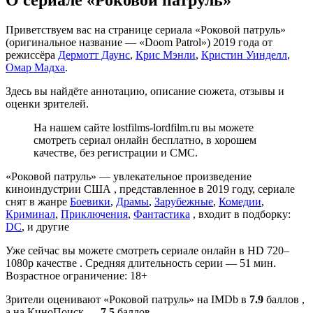
О сериале «Роковой патруль»
Приветствуем вас на странице сериала «Роковой патруль»
(оригинальное название — «Doom Patrol») 2019 года от
режиссёра
Дермотт Даунс
,
Крис Мэнли
,
Кристин Уинделл
,
Омар Мадха
.
Здесь вы найдёте аннотацию, описание сюжета, отзывы и
оценки зрителей.
На нашем сайте lostfilms-lordfilm.ru вы можете
смотреть сериал онлайн бесплатно, в хорошем
качестве, без регистрации и СМС.
«Роковой патруль» — увлекательное произведение
киноиндустрии США , представленное в 2019 году, сериале
снят в жанре
Боевики
,
Драмы
,
Зарубежные
,
Комедии
,
Криминал
,
Приключения
,
Фантастика
, входит в подборку:
DC
, и другие
Уже сейчас вы можете смотреть сериале онлайн в HD 720–
1080p качестве . Средняя длительность серии — 51 мин.
Возрастное ограничение: 18+
Зрители оценивают «Роковой патруль» на IMDb в
7.9
баллов ,
а на КиноПоиск —
7.5
баллов .