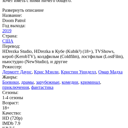
хочет иметь с ними ничего общего.
Развернуть описание
Название:
Doom Patrol
Год выхода:
2019
Страна:
США
Перевод:
HDrezka Studio, HDrezka в Кубе (Kubik³) (18+), TVShows,
кероб (KerobTV), колдфильм (Coldfilm), лостфильм (LostFilm),
ньюстудио (NewStudio), и другие
Режиссер:
Дермотт Даунс
,
Крис Мэнли
,
Кристин Уинделл
,
Омар Мадха
Жанры:
Боевики
,
драмы
,
зарубежные
,
комедии
,
криминал
,
приключения
,
фантастика
Сезоны:
1-4 сезоны
Возраст:
18+
Качество:
HD (720p)
IMDb 7.9