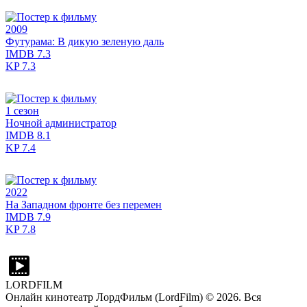
2009
Футурама: В дикую зеленую даль
IMDB
7.3
KP
7.3
1 сезон
Ночной администратор
IMDB
8.1
KP
7.4
2022
На Западном фронте без перемен
IMDB
7.9
KP
7.8
LORDFILM
Онлайн кинотеатр ЛордФильм (LordFilm) ©
2026
. Вся