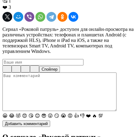
🥰
1
❤️
3
Сериал «Роковой патруль» доступен для онлайн-просмотра на
различных устройствах: телефонах и планшетах Android (с
поддержкой HLS), iPhone и iPad на iOS, а также на
телевизорах Smart TV, Android TV, компьютерах под
управлением Windows.
Спойлер
😀
😂
🤣
😍
😘
😊
😎
😜
😏
😭
😡
👍
👎
❤️
🔥
💯