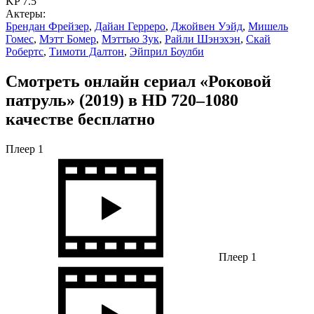
KP 7.5
Актеры:
Брендан Фрейзер
,
Дайан Герреро
,
Джойвен Уэйд
,
Мишель
Гомес
,
Мэтт Бомер
,
Мэттью Зук
,
Райли Шэнэхэн
,
Скай
Робертс
,
Тимоти Далтон
,
Эйприл Боулби
Смотреть онлайн сериал «Роковой
патруль» (2019) в HD 720–1080
качестве бесплатно
Плеер 1
Плеер 1