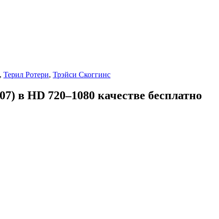
,
Терил Ротери
,
Трэйси Скоггинс
07) в HD 720–1080 качестве бесплатно