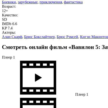
Боевики
,
зарубежные
,
приключения
,
фантастика
Возраст:
12+
Качество:
SD
IMDb 6.6
KP 7.4
Актеры:
Алан Скарф
,
Брюс Бокслайтнер
,
Брюс Рэмсей
,
Кигэн Макинто
Смотреть онлайн фильм «Вавилон 5: Зат
Плеер 1
Плеер 1