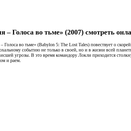
 – Голоса во тьме» (2007) смотреть онл
– Голоса во тьме» (Babylon 5: The Lost Tales) повествует о ск
хальному событию не только в своей, но и в жизни всей планет
висшей угрозы. В это время командору Локли приходится столкн
ом и раем.