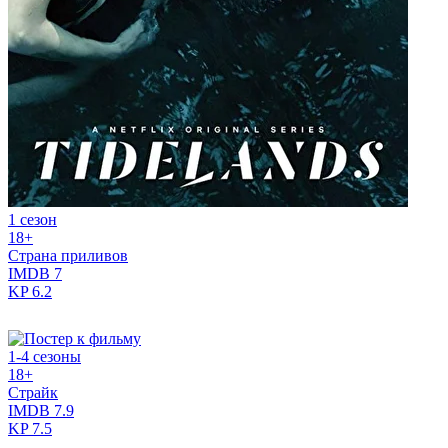
1 сезон
18+
Страна приливов
IMDB
7
KP
6.2
1-4 сезоны
18+
Страйк
IMDB
7.9
KP
7.5