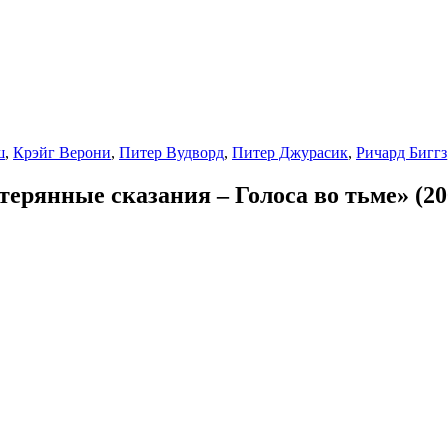
ш
,
Крэйг Верони
,
Питер Вудворд
,
Питер Джурасик
,
Ричард Биггз
ерянные сказания – Голоса во тьме» (20