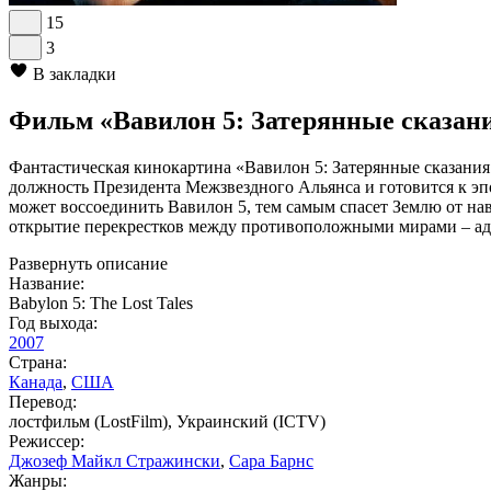
15
3
В закладки
Фильм «Вавилон 5: Затерянные сказания
Фантастическая кинокартина «Вавилон 5: Затерянные сказания 
должность Президента Межзвездного Альянса и готовится к эпо
может воссоединить Вавилон 5, тем самым спасет Землю от на
открытие перекрестков между противоположными мирами – ад
Развернуть описание
Название:
Babylon 5: The Lost Tales
Год выхода:
2007
Страна:
Канада
,
США
Перевод:
лостфильм (LostFilm), Украинский (ICTV)
Режиссер:
Джозеф Майкл Стражински
,
Сара Барнс
Жанры: