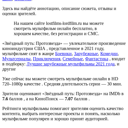
Здесь вы найдёте аннотацию, описание сюжета, отзывы и
оценки зрителей.
На нашем сайте lostfilms-lordfilm.ru вы можете
смотреть мультфильм онлайн бесплатно, в
хорошем качестве, без регистрации и СМС.
«Звёздный путь: Протозвезда» — увлекательное произведение
киноиндустрии США , представленное в 2021 году,
мультфильме снят в жанре
Боевики
,
Зарубежные
,
Комедии
,
Мультсериалы
,
Приключения
,
Семейные
,
Фантастика
, входит
в подборку:
Лучшие зарубежные мультфильмы 2021 года
, и
другие
Уже сейчас вы можете смотреть мультфильме онлайн в HD
720–1080p качестве . Средняя длительность серии — 30 мин.
Зрители оценивают «Звёздный путь: Протозвезда» на IMDb в
7.6
баллов , а на КиноПоиск —
7.07
баллов .
Рейтинги мультфильмы помогают зрителям оценить качество
контента, выбрать интересные проекты и понять, насколько
мультфильме популярен и хорошо принят аудиторией.