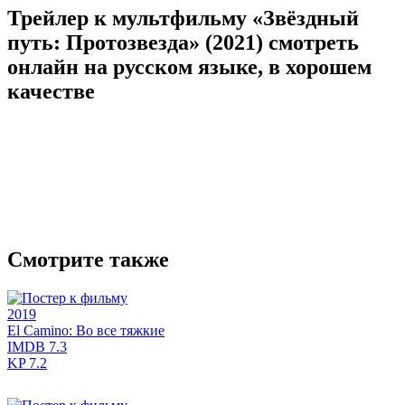
Трейлер к мультфильму «Звёздный
путь: Протозвезда» (2021) cмотреть
онлайн на русском языке, в хорошем
качестве
Смотрите также
2019
El Camino: Во все тяжкие
IMDB
7.3
KP
7.2