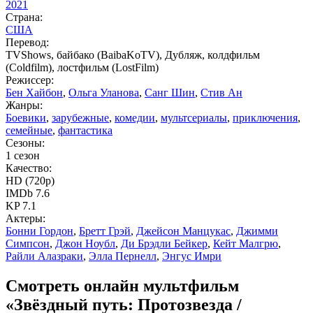
2021
Страна:
США
Перевод:
TVShows, байбако (BaibaKoTV), Дубляж, колдфильм
(Coldfilm), лостфильм (LostFilm)
Режиссер:
Бен Хайбон
,
Ольга Уланова
,
Санг Шин
,
Стив Ан
Жанры:
Боевики
,
зарубежные
,
комедии
,
мультсериалы
,
приключения
,
семейные
,
фантастика
Сезоны:
1 сезон
Качество:
HD (720p)
IMDb 7.6
KP 7.1
Актеры:
Бонни Гордон
,
Бретт Грэй
,
Джейсон Манцукас
,
Джимми
Симпсон
,
Джон Ноубл
,
Ди Брэдли Бейкер
,
Кейт Малгрю
,
Райли Алазраки
,
Элла Пернелл
,
Энгус Имри
Смотреть онлайн мультфильм
«Звёздный путь: Протозвезда /