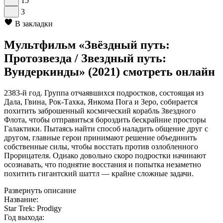
15
3
В закладки
Мультфильм «Звёздный путь:
Протозвезда / Звездный путь:
Вундеркинды» (2021) смотреть онлайн
2383-й год. Группа отчаявшихся подростков, состоящая из
Дала, Гвина, Рок-Тахка, Янкома Пога и Зеро, собирается
похитить заброшенный космический корабль Звездного
Флота, чтобы отправиться бороздить бескрайние просторы
Галактики. Пытаясь найти способ наладить общение друг с
другом, главные герои принимают решение объединить
собственные силы, чтобы восстать против озлобленного
Прорицателя. Однако довольно скоро подростки начинают
осознавать, что поднятие восстания и попытка незаметно
похитить гигантский шаттл — крайне сложные задачи.
Развернуть описание
Название:
Star Trek: Prodigy
Год выхода: