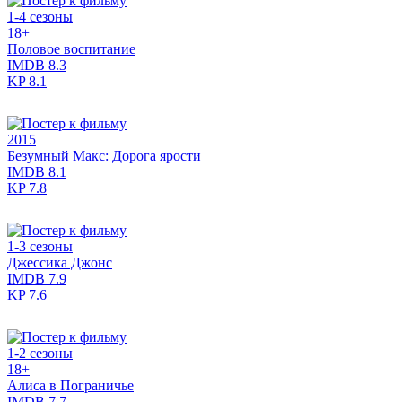
1-4 сезоны
18+
Половое воспитание
IMDB
8.3
KP
8.1
2015
Безумный Макс: Дорога ярости
IMDB
8.1
KP
7.8
1-3 сезоны
Джессика Джонс
IMDB
7.9
KP
7.6
1-2 сезоны
18+
Алиса в Пограничье
IMDB
7.7