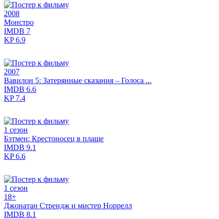
2008
Монстро
IMDB
7
KP
6.9
2007
Вавилон 5: Затерянные сказания – Голоса ...
IMDB
6.6
KP
7.4
1 сезон
Бэтмен: Крестоносец в плаще
IMDB
9.1
KP
6.6
1 сезон
18+
Джонатан Стрендж и мистер Норрелл
IMDB
8.1