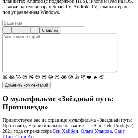
планшетах Android (с поддержкой HLS), iPhone и iPad на iOS,
а также на телевизорах Smart TV, Android TV, компьютерах
под управлением Windows.
Спойлер
😀
😂
🤣
😍
😘
😊
😎
😜
😏
😭
😡
👍
👎
❤️
🔥
💯
О мультфильме «Звёздный путь:
Протозвезда»
Приветствуем вас на странице мультфильма «Звёздный путь:
Протозвезда» (оригинальное название — «Star Trek: Prodigy»)
2021 года от режиссёра
Бен Хайбон
,
Ольга Уланова
,
Санг
Шин
,
Стив Ан
.