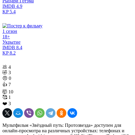
Рыцари Готэма
IMDB
4.9
KP
5.4
1 сезон
18+
Укрытие
IMDB
8.4
KP
8.2
💩
4
🤣
3
😠
0
👍
7
🤯
10
🥰
1
❤️
3
Мультфильм «Звёздный путь: Протозвезда» доступен для
онлайн-просмотра на различных устройствах: телефонах и