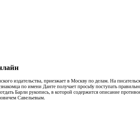
онлайн
ского издательства, приезжает в Москву по делам. На писатель
езнакомца по имени Данте получает просьбу поступать правильн
 отдать Барли рукопись, в которой содержится описание против
овичем Савельевым.