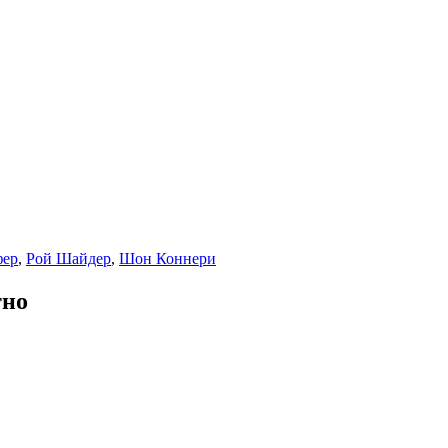
фер
,
Рой Шайдер
,
Шон Коннери
тно