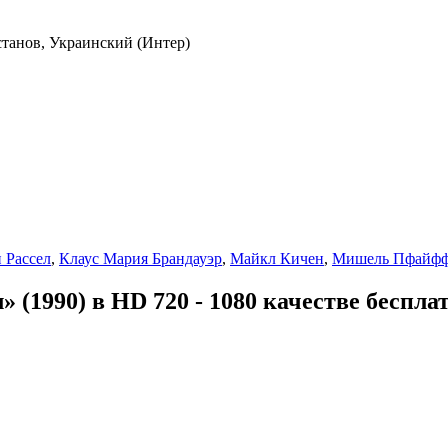
станов, Украинский (Интер)
 Рассел
,
Клаус Мария Брандауэр
,
Майкл Кичен
,
Мишель Пфайф
 (1990) в HD 720 - 1080 качестве беспла