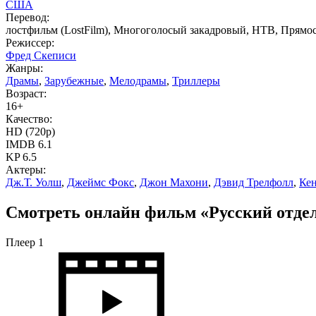
США
Перевод:
лостфильм (LostFilm), Многоголосый закадровый, НТВ, Прямо
Режиссер:
Фред Скеписи
Жанры:
Драмы
,
Зарубежные
,
Мелодрамы
,
Триллеры
Возраст:
16+
Качество:
HD (720p)
IMDB
6.1
KP
6.5
Актеры:
Дж.Т. Уолш
,
Джеймс Фокс
,
Джон Махони
,
Дэвид Трелфолл
,
Кен
Смотреть онлайн фильм «Русский отдел»
Плеер 1