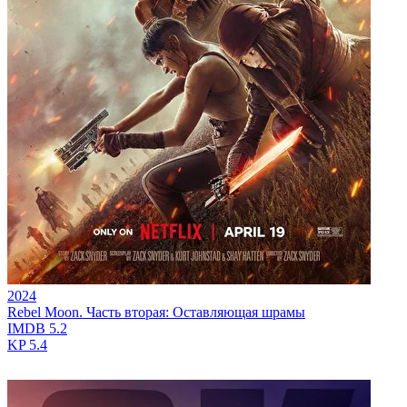
2024
Rebel Moon. Часть вторая: Оставляющая шрамы
IMDB
5.2
KP
5.4