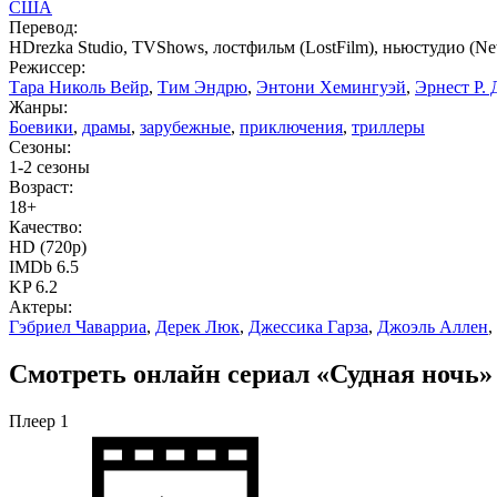
США
Перевод:
HDrezka Studio, TVShows, лостфильм (LostFilm), ньюстудио (New
Режиссер:
Тара Николь Вейр
,
Тим Эндрю
,
Энтони Хемингуэй
,
Эрнест Р.
Жанры:
Боевики
,
драмы
,
зарубежные
,
приключения
,
триллеры
Сезоны:
1-2 сезоны
Возраст:
18+
Качество:
HD (720p)
IMDb 6.5
KP 6.2
Актеры:
Гэбриел Чаварриа
,
Дерек Люк
,
Джессика Гарза
,
Джоэль Аллен
,
Смотреть онлайн сериал «Судная ночь» 
Плеер 1