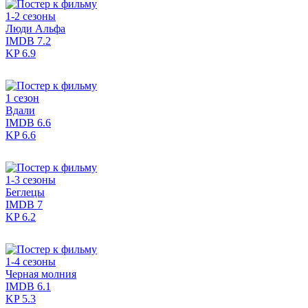
1-2 сезоны
Люди Альфа
IMDB
7.2
KP
6.9
1 сезон
Вдали
IMDB
6.6
KP
6.6
1-3 сезоны
Беглецы
IMDB
7
KP
6.2
1-4 сезоны
Черная молния
IMDB
6.1
KP
5.3