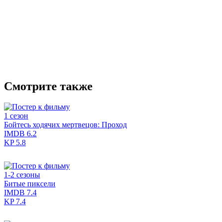
Смотрите также
1 сезон
Бойтесь ходячих мертвецов: Проход
IMDB
6.2
KP
5.8
1-2 сезоны
Битые пиксели
IMDB
7.4
KP
7.4