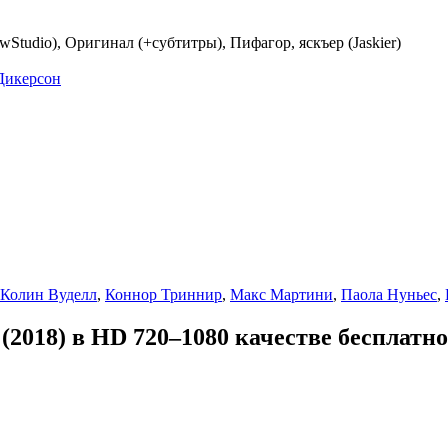
Studio), Оригинал (+субтитры), Пифагор, яскъер (Jaskier)
 Дикерсон
Колин Вуделл
,
Коннор Триннир
,
Макс Мартини
,
Паола Нуньес
,
(2018) в HD 720–1080 качестве бесплатно